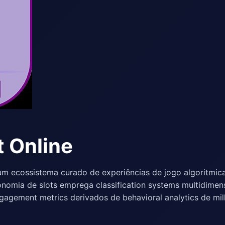
t Online
 um ecossistema curado de experiências de jogo algoritmic
onomia de slots emprega classification systems multidime
engagement metrics derivados de behavioral analytics de mi