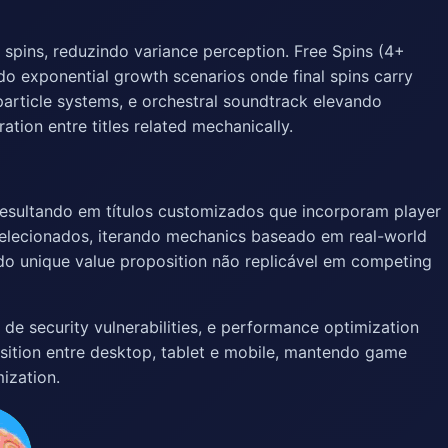
 spins, reduzindo variance perception. Free Spins (4+
do exponential growth scenarios onde final spins carry
particle systems, e orchestral soundtrack elevando
ion entre titles related mechanically.
 resultando em títulos customizados que incorporam player
selecionados, iterando mechanics baseado em real-world
do unique value proposition não replicável em competing
de security vulnerabilities, e performance optimization
ition entre desktop, tablet e mobile, mantendo game
ization.