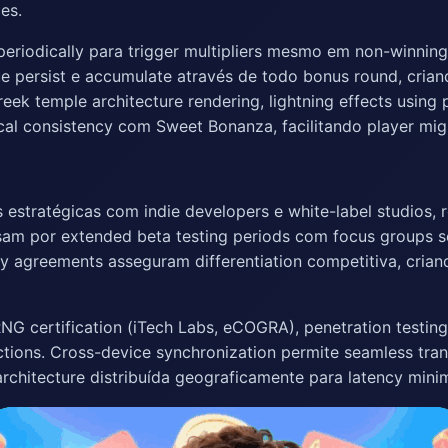
es.
periodically para trigger multipliers mesmo em non-winning
ue persist e accumulate através de todo bonus round, crian
eek temple architecture rendering, lightning effects using 
l consistency com Sweet Bonanza, facilitando player migrat
s estratégicas com indie developers e white-label studios,
ssam por extended beta testing periods com focus groups 
y agreements asseguram differentiation competitiva, crian
G certification (iTech Labs, eCOGRA), penetration testing 
ns. Cross-device synchronization permite seamless trans
architecture distribuída geograficamente para latency minim