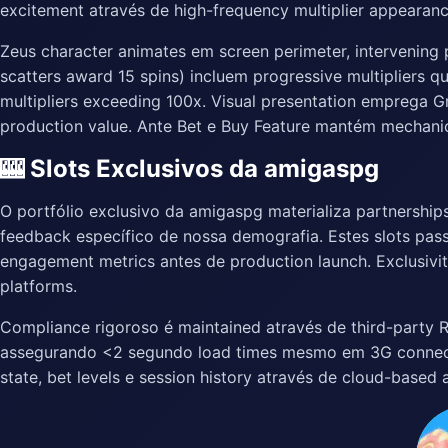
excitement através de high-frequency multiplier appearanc
Zeus character animates em screen perimeter, intervening 
scatters award 15 spins) incluem progressive multipliers q
multipliers exceeding 100x. Visual presentation emprega Gr
production value. Ante Bet e Buy Feature mantém mechanica
🎰 Slots Exclusivos da amigaspg
O portfólio exclusivo da amigaspg materializa partnership
feedback específico de nossa demografia. Estes slots pa
engagement metrics antes de production launch. Exclusivit
platforms.
Compliance rigoroso é maintained através de third-party RN
assegurando <2 segundo load times mesmo em 3G connectio
state, bet levels e session history através de cloud-based 