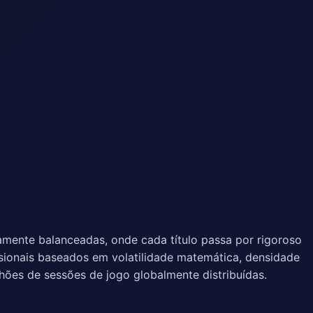
amente balanceadas, onde cada título passa por rigoroso
nsionais baseados em volatilidade matemática, densidade
lhões de sessões de jogo globalmente distribuídas.