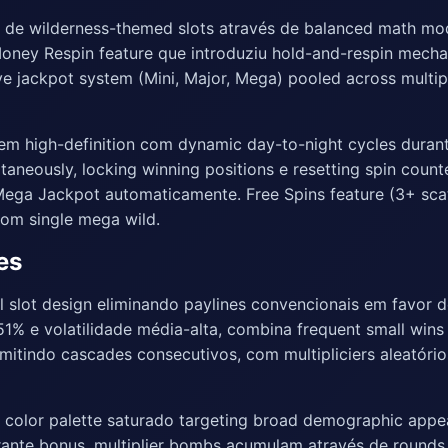
 de wilderness-themed slots através de balanced math mod
Money Respin feature que introduziu hold-and-respin mecha
ve jackpot system (Mini, Major, Mega) pooled across multip
em high-definition com dynamic day-to-night cycles duran
aneously, locking winning positions e resetting spin count
rs Mega Jackpot automaticamente. Free Spins feature (3+ sca
com single mega wild.
es
al slot design eliminando paylines convencionais em favor
% e volatilidade média-alta, combina frequent small wins
mitindo cascades consecutivos, com multipliciers aleatóri
olor palette saturado targeting broad demographic appeal
Durante bonus, multiplier bombs acumulam através de rounds