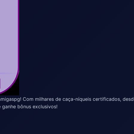
migaspg! Com milhares de caça-níqueis certificados, desd
e ganhe bônus exclusivos!